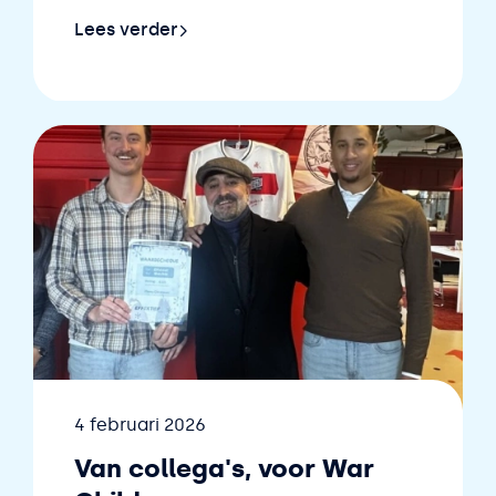
Lees verder
 de voorkant van het shirt!
Lees verder over Bedrijfskleding en een klimaa
Datum
4 februari 2026
Van collega's, voor War