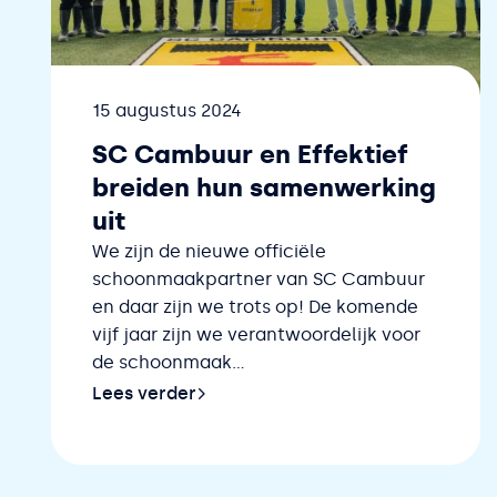
Datum
15 augustus 2024
SC Cambuur en Effektief
breiden hun samenwerking
uit
We zijn de nieuwe officiële
schoonmaakpartner van SC Cambuur
en daar zijn we trots op! De komende
vijf jaar zijn we verantwoordelijk voor
de schoonmaak...
Lees verder
Lees verder over SC Cambuur en Effektief br