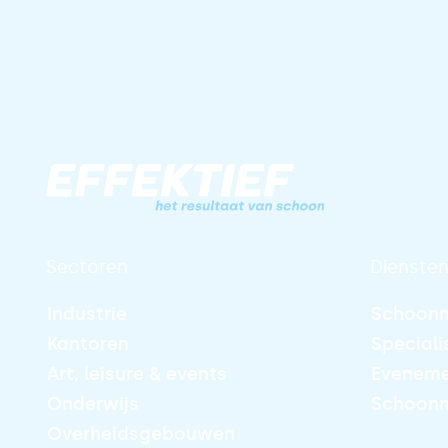
Sectoren
Dienste
Industrie
Schoonm
Kantoren
Speciali
Art, leisure & events
Evenem
Onderwijs
Schoonm
Overheids­gebouwen