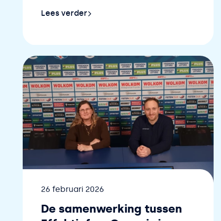
Lees verder
Lees verder over Van achter de schermen naar
Datum
26 februari 2026
De samenwerking tussen