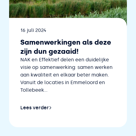
Datum
16 juli 2024
Samenwerkingen als deze
zijn dun gezaaid!
NAK en Effektief delen een duidelijke
visie op samenwerking: samen werken
aan kwaliteit en elkaar beter maken.
Vanuit de locaties in Emmeloord en
Tollebeek...
Lees verder
eiden hun samenwerking uit
Lees verder over Samenwerkingen als deze zijn