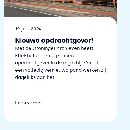
Datum
19 juni 2024
Nieuwe opdrachtgever!
Met de Groninger Archieven heeft
Effektief er een bijzondere
opdrachtgever in de regio bij. Vanuit
een volledig vernieuwd pand werken zij
dagelijks aan het...
Lees verder
 dun gezaaid!
Lees verder over Nieuwe opdrachtgever!