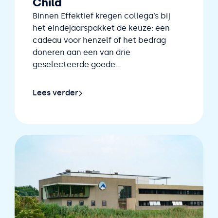
Child
Binnen Effektief kregen collega’s bij
het eindejaarspakket de keuze: een
cadeau voor henzelf of het bedrag
doneren aan een van drie
geselecteerde goede...
Lees verder
ktief en Caparis is opnieuw verlengd!
Lees verder over Van collega's, voor War Child