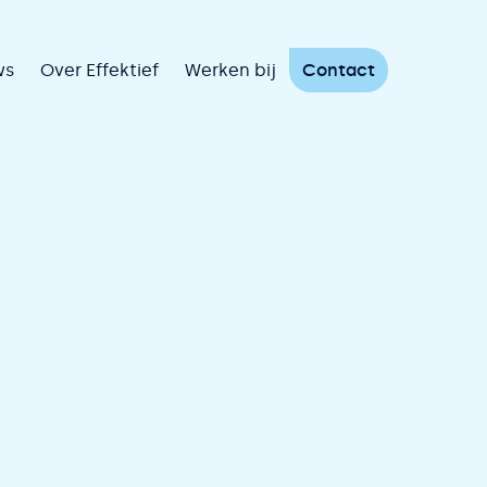
ws
Over Effektief
Werken bij
Contact